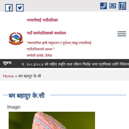
Skip to main content
भगवतीमाई गाउँपालिका
गाउँ कार्यपालिकाको कार्यालय
"ब्यवसायिक कृषी-पशुपालन र पुर्वाधार,समृद्ब भगवतीमाई
गाउँपालिकाको आधार "
कर्णाली प्रदेश, दैलेख
सूचना
विषयः आ.व. २०८३/०८४ को सहिद स्मृति तथा जीवन निर्वाह भत्ता प्राप्तिका लागि निवेदन सं
You are here
Home
» बम बहादुर के.सी
बम बहादुर के.सी
Image: