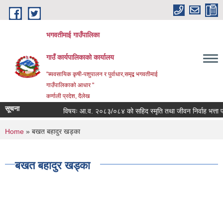
Skip to main content
भगवतीमाई गाउँपालिका
गाउँ कार्यपालिकाको कार्यालय
"ब्यवसायिक कृषी-पशुपालन र पुर्वाधार,समृद्ब भगवतीमाई
गाउँपालिकाको आधार "
कर्णाली प्रदेश, दैलेख
सूचना
विषयः आ.व. २०८३/०८४ को सहिद स्मृति तथा जीवन निर्वाह भत्ता प्राप
You are here
Home
» बखत बहादुर खड्का
बखत बहादुर खड्का