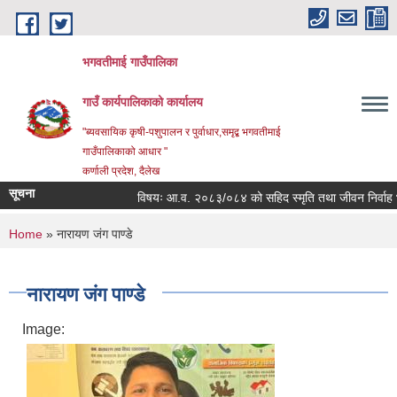
Skip to main content
भगवतीमाई गाउँपालिका
गाउँ कार्यपालिकाको कार्यालय
"ब्यवसायिक कृषी-पशुपालन र पुर्वाधार,समृद्ब भगवतीमाई
गाउँपालिकाको आधार "
कर्णाली प्रदेश, दैलेख
सूचना
विषयः आ.व. २०८३/०८४ को सहिद स्मृति तथा जीवन निर्वाह भत्ता प
You are here
Home
» नारायण जंग पाण्डे
नारायण जंग पाण्डे
Image: