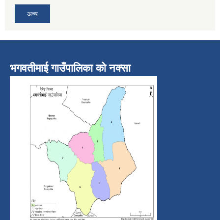
अन्य
भगवतीमाई गाउँपालिका को नक्सा