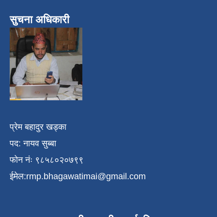
सुचना अधिकारी
प्रेम बहादुर खड्का
पद: नायव सुब्बा
फोन नंः ९८५८०२०७९९
ईमेल:
rmp.bhagawatimai@gmail.com