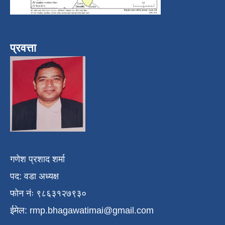
प्रवत्ता
गणेश प्रशाद शर्मा
पद: वडा अध्यक्ष
फोन नंः ९८६३१२७९३०
ईमेल:
rmp.bhagawatimai@gmail.com