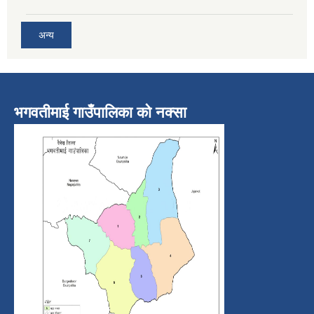
अन्य
भगवतीमाई गाउँपालिका को नक्सा