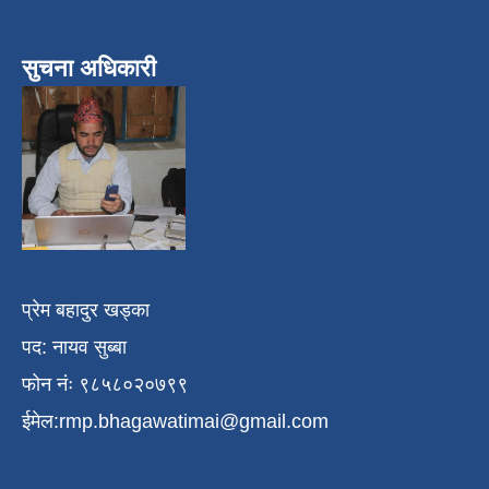
सुचना अधिकारी
प्रेम बहादुर खड्का
पद: नायव सुब्बा
फोन नंः ९८५८०२०७९९
ईमेल:
rmp.bhagawatimai@gmail.com