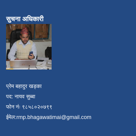
सुचना अधिकारी
प्रेम बहादुर खड्का
पद: नायव सुब्बा
फोन नंः ९८५८०२०७९९
ईमेल:
rmp.bhagawatimai@gmail.com