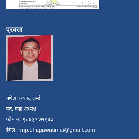
प्रवत्ता
गणेश प्रशाद शर्मा
पद: वडा अध्यक्ष
फोन नंः ९८६३१२७९३०
ईमेल:
rmp.bhagawatimai@gmail.com