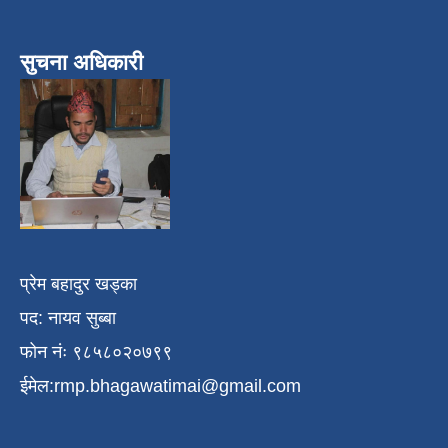
सुचना अधिकारी
प्रेम बहादुर खड्का
पद: नायव सुब्बा
फोन नंः ९८५८०२०७९९
ईमेल:
rmp.bhagawatimai@gmail.com