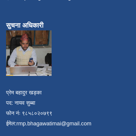
सुचना अधिकारी
प्रेम बहादुर खड्का
पद: नायव सुब्बा
फोन नंः ९८५८०२०७९९
ईमेल:
rmp.bhagawatimai@gmail.com