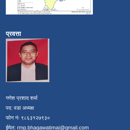
प्रवत्ता
गणेश प्रशाद शर्मा
पद: वडा अध्यक्ष
फोन नंः ९८६३१२७९३०
ईमेल:
rmp.bhagawatimai@gmail.com