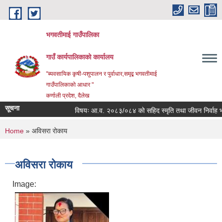
Skip to main content
भगवतीमाई गाउँपालिका
गाउँ कार्यपालिकाको कार्यालय
"ब्यवसायिक कृषी-पशुपालन र पुर्वाधार,समृद्ब भगवतीमाई
गाउँपालिकाको आधार "
कर्णाली प्रदेश, दैलेख
सूचना
विषयः आ.व. २०८३/०८४ को सहिद स्मृति तथा जीवन निर्वाह भत्ता प्
You are here
Home
» अविसरा रोकाय
अविसरा रोकाय
Image: