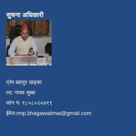
सुचना अधिकारी
प्रेम बहादुर खड्का
पद: नायव सुब्बा
फोन नंः ९८५८०२०७९९
ईमेल:
rmp.bhagawatimai@gmail.com