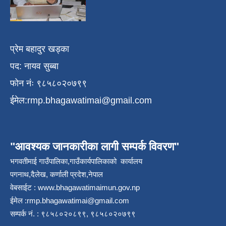
प्रेम बहादुर खड्का
पद: नायव सुब्बा
फोन नंः ९८५८०२०७९९
ईमेल:
rmp.bhagawatimai@gmail.com
"आवश्यक जानकारीका लागी सम्पर्क विवरण"
भगवतीमाई गाउँपालिका,गाउँकार्यपालिकाको कार्यालय
पगनाथ,दैलेख, कर्णाली प्रदेश,नेपाल
वेबसाईट :
www.bhagawatimaimun.gov.np
ईमेल :
rmp.bhagawatimai@gmail.com
सम्पर्क नं. : ९८५८०२०८९९, ९८५८०२०७९९