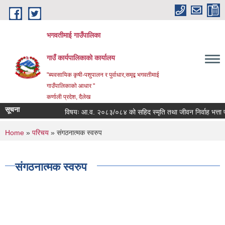
Skip to main content
भगवतीमाई गाउँपालिका
गाउँ कार्यपालिकाको कार्यालय
"ब्यवसायिक कृषी-पशुपालन र पुर्वाधार,समृद्ब भगवतीमाई
गाउँपालिकाको आधार "
कर्णाली प्रदेश, दैलेख
सूचना
विषयः आ.व. २०८३/०८४ को सहिद स्मृति तथा जीवन निर्वाह भत्ता प्राप्
You are here
Home
»
परिचय
» संगठनात्मक स्वरुप
संगठनात्मक स्वरुप